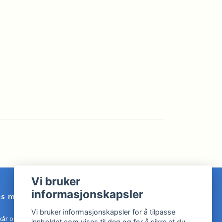
Vi bruker
informasjonskapsler
es mer
Vi bruker informasjonskapsler for å tilpasse
kår og Betingelser
innholdet som vises til deg og for å sikre at du