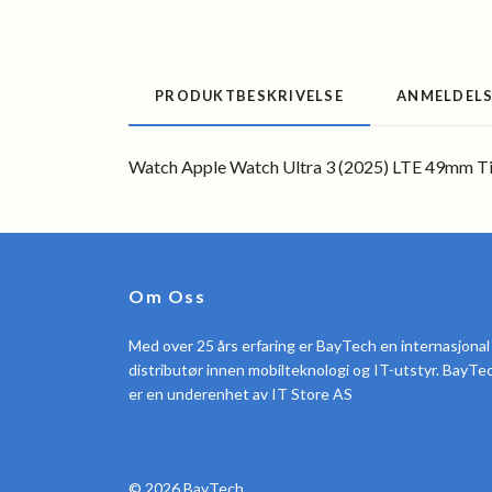
PRODUKTBESKRIVELSE
ANMELDEL
Watch Apple Watch Ultra 3 (2025) LTE 49mm Tit
Om Oss
Med over 25 års erfaring er BayTech en internasjonal
distributør innen mobilteknologi og IT-utstyr. BayTe
er en underenhet av IT Store AS
© 2026 BayTech