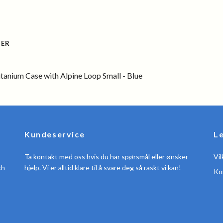
SER
anium Case with Alpine Loop Small - Blue
Kundeservice
L
Ta kontakt med oss hvis du har spørsmål eller ønsker
Vil
ch
hjelp. Vi er alltid klare til å svare deg så raskt vi kan!
Ko