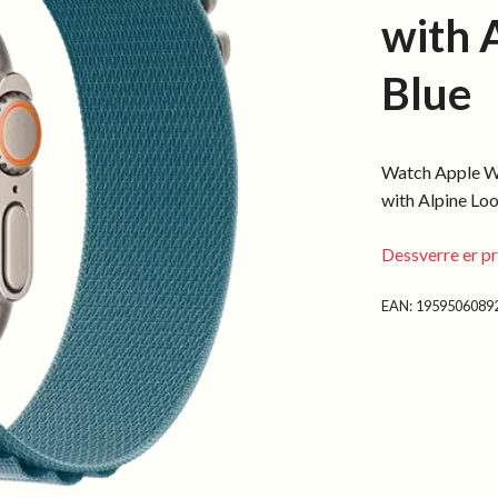
with 
Blue
Watch Apple W
with Alpine Loo
Dessverre er pr
EAN:
1959506089