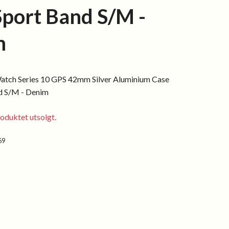
Sport Band S/M -
m
atch Series 10 GPS 42mm Silver Aluminium Case
d S/M - Denim
oduktet utsolgt.
69