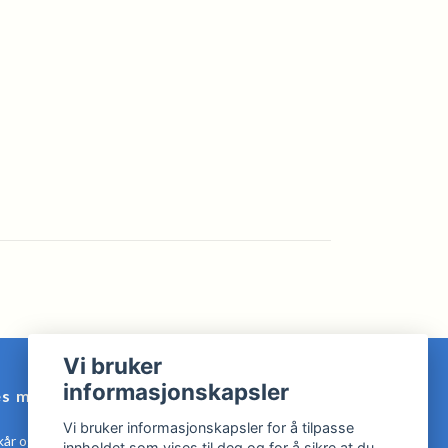
Vi bruker
informasjonskapsler
es mer
Vi bruker informasjonskapsler for å tilpasse
kår og Betingelser
innholdet som vises til deg og for å sikre at du