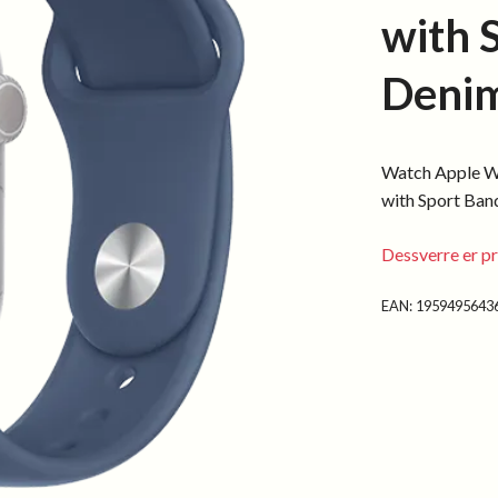
with 
Deni
Watch Apple W
with Sport Ban
Dessverre er pr
EAN:
1959495643