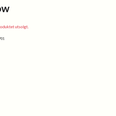
ow
oduktet utsolgt.
701