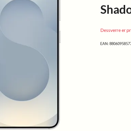
Shad
Dessverre er pr
EAN:
8806095857