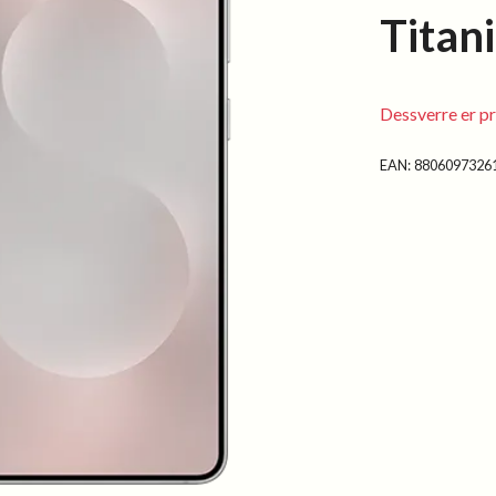
Titan
Dessverre er pr
EAN:
8806097326