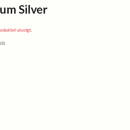
ium Silver
oduktet utsolgt.
151