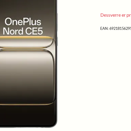
Dessverre er pr
EAN:
6921815629