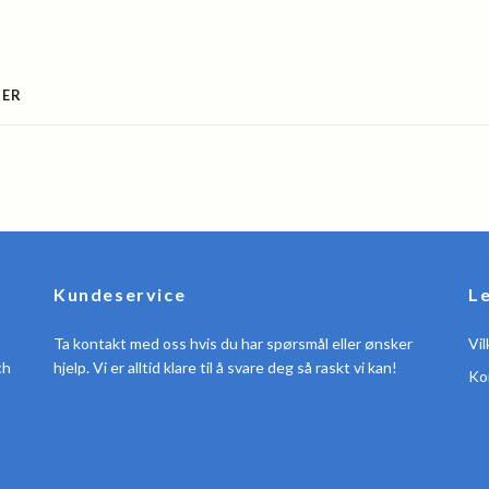
SER
Kundeservice
L
Ta kontakt med oss hvis du har spørsmål eller ønsker
Vil
ch
hjelp. Vi er alltid klare til å svare deg så raskt vi kan!
Ko