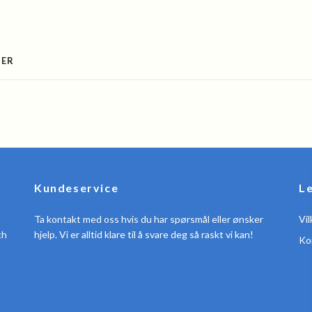
SER
Kundeservice
L
Ta kontakt med oss hvis du har spørsmål eller ønsker
Vil
ch
hjelp. Vi er alltid klare til å svare deg så raskt vi kan!
Ko