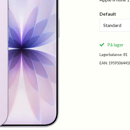
Default
Standard
På lager
Lagerbalanse:
81
EAN:
1959506441