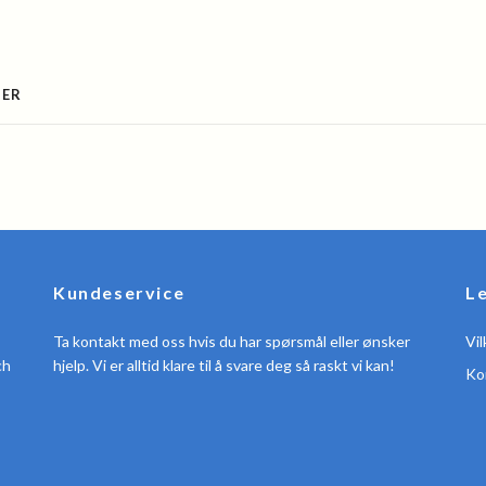
SER
Kundeservice
L
Ta kontakt med oss hvis du har spørsmål eller ønsker
Vil
ch
hjelp. Vi er alltid klare til å svare deg så raskt vi kan!
Ko