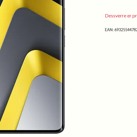
Dessverre er pr
EAN:
6932554478