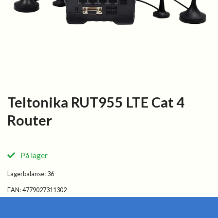
Teltonika RUT955 LTE Cat 4
Router
På lager
Lagerbalanse:
36
EAN:
4779027311302