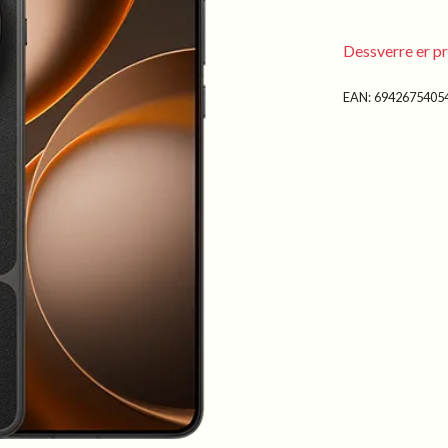
Dessverre er pr
EAN:
6942675405