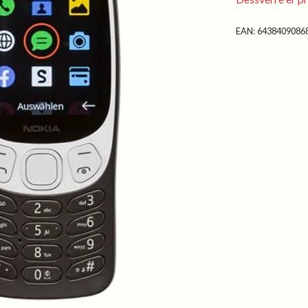
EAN:
6438409086