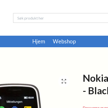
Hjem
Webshop
Nokia
- Blac
Dessverre er pr