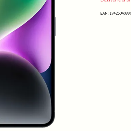
EAN:
1942534099