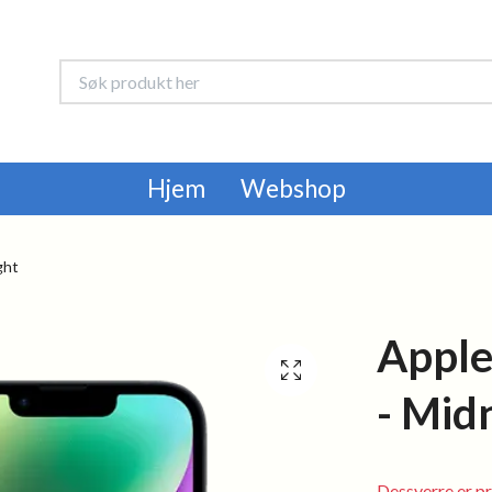
Hjem
Webshop
ght
Apple
- Mid
Dessverre er pr