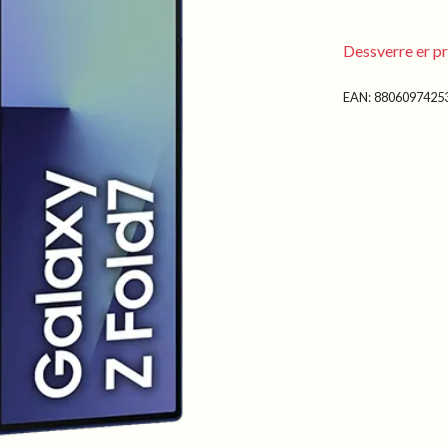
Dessverre er pr
EAN:
8806097425