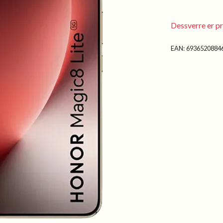
Dessverre er pr
EAN:
6936520884