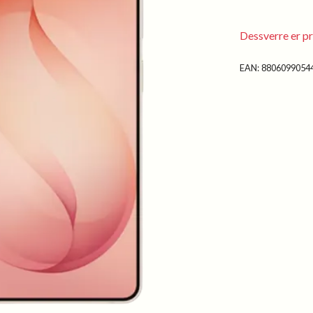
Dessverre er pr
EAN:
8806099054