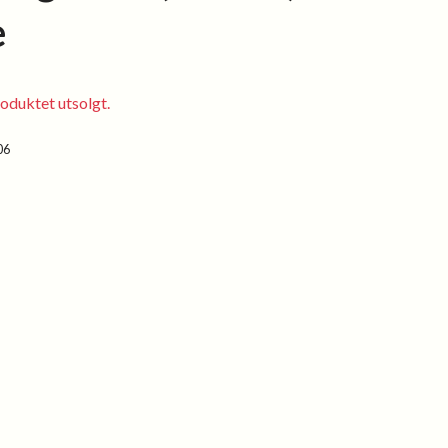
e
oduktet utsolgt.
06